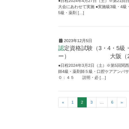
●日程2024年4月27日（土）※第2
大会にあわせて実施 ●実施級3級・4級
5級・薬剤 […]
2023年12月5日
認定資格試験（3・4・5級・薬剤師4・５級・口腔ケアアンバサダ
ー） 大阪（2024/
●日程2024年3月2日（土）※第5回
師4級・薬剤師５級・口腔ケアア
０：４５ 説明・必 […]
«
1
2
3
…
6
»