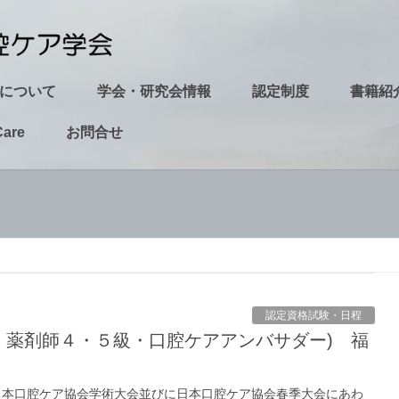
について
学会・研究会情報
認定制度
書籍紹
Care
お問合せ
認定資格試験・日程
8回日本口腔ケア協会学術大会並びに日本口腔ケア協会春季大会にあわ