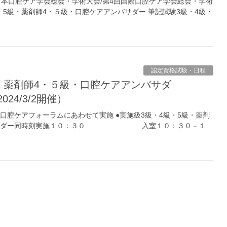
1回日本口腔ケア学会総会・学術大会/第4回国際口腔ケア学会総会・学術
・5級・薬剤師4・５級・口腔ケアアンバサダー 筆記試験3級・4級・
認定資格試験・日程
3/2開催）
関西口腔ケアフォーラムにあわせて実施 ●実施級3級・4級・5級・薬剤
ンバサダー同時刻実施１０：３０ 入室１０：３０－１