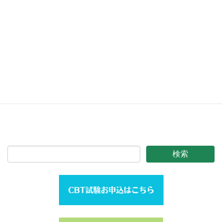
【12】データベース委員会
【13】摂食嚥下リハビリテーション委員会
【14】在宅医療委員会
【15】高齢者歯科委員会
【16】口腔ケア安全管理委員会
【17】周産期口腔ケア推進委員会