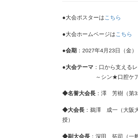
●大会ポスターは
こちら
●大会ホームページは
こちら
●
会期
：2027年4月23日（金
●大会テーマ
：口から支えるレ
～シン★口腔ケアを
◆名誉大会長
：澤 芳樹（第
◆大会長
：鵜澤 成一（大阪
授）
◆副大会長
：深田 拓司（一般