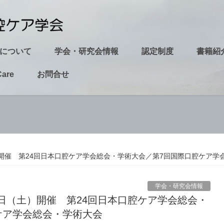
について
学会・研究会情報
認定制度
書籍紹
Care
お問合せ
土）開催 第24回日本口腔ケア学会総会・学術大会／第7回国際口腔ケア
学会・研究会情報
ケア学会総会・学術大会