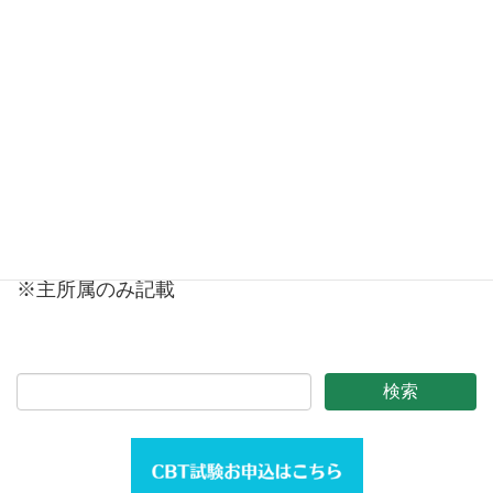
鈴木 聡 医療法人 鈴木歯科医院
大西淑美 梅花女子大学
速水佳世 日本口腔ケア学会 事務局長
●監事
柳澤繁孝 大分大学 名誉教授
亀山洋一郎 愛知学院大学 名誉教授
※主所属のみ記載