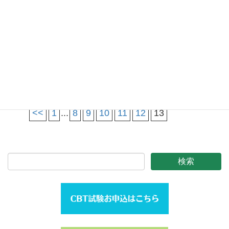
から始まるクオリティ・オブ・ライフ
1994年11月1日
【書籍紹介】口腔ケア実践マ
ニュアル
1994年10月1日
【書籍紹介】肺炎は「口」で
止められた！（著者：米山武義）
<<
1
...
8
9
10
11
12
13