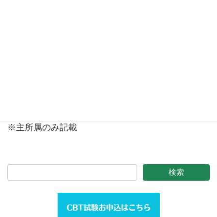
鈴木 聡 医療法人 鈴木歯科医院
大西淑美 梅花女子大学
速水佳世 日本口腔ケア学会 事務局長
●監事
柳澤繁孝 大分大学 名誉教授
亀山洋一郎 愛知学院大学 名誉教授
※主所属のみ記載