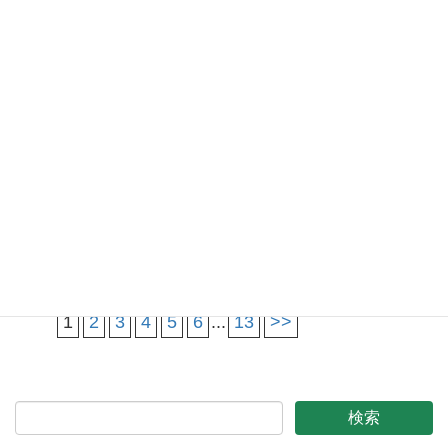
ダー）愛知（2026/3/15開催）
2025年9月18日
第30回日本口腔ケア協会学術
大会並びに日本口腔ケア学会春季大会
2025年9月16日
第29回日本口腔ケア協会学術
大会並びに日本口腔ケア学会秋季大会
2025年9月11日
認定資格試験（3・4・5級・
薬剤師４・５級・口腔ケアアンバサダー) 長
野（2026/5/17開催）
1
2
3
4
5
6
...
13
>>