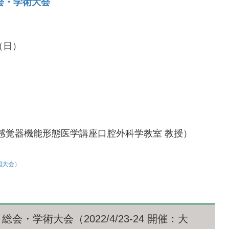
会・学術大会
（日）
）
感覚器機能形態医学講座口腔外科学教室 教授）
国大会）
会・学術大会（2022/4/23-24 開催：大