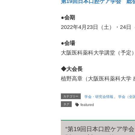
第19回日本口腔ケア学会 総
●会期
2022年4月23日（土）・24日
●会場
大阪医科薬科大学講堂（予定
◆大会長
植野高章（大阪医科薬科大学 
カテゴリー
学会・研究会情報
、
学会（全
タグ
featured
“
第19回日本口腔ケア学会 総