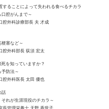
放置することによって失われる食べるチカラ
ら口腔がんまで～
口腔外科診療部長 夫 才成
筋梗塞など～
口腔外科部長 荻須 宏太
骨壊死を知っていますか？
る予防法～
口腔外科医長 太田 優也
の話
！それが生涯現役のチカラ～
室長管理栄養士 天野 香世子