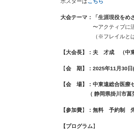
ポスターは
こちら
大会テーマ：「生涯現役をめ
〜アクティブに活躍する
（※フレイルとは介護が
【大会長】：夫 才成 （中
【
会 期】：2025年11月30日(
【会 場】：中東遠総合医療
（ 静岡県掛川市菖蒲ヶ
【参加費
】
：無料
予約制 先
【プログラム
】