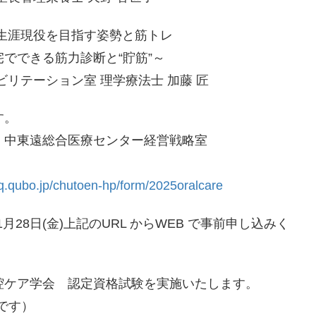
生涯現役を目指す姿勢と筋トレ
でできる筋力診断と“貯筋”～
ビリテーション室 理学療法士 加藤 匠
す。
 中東遠総合医療センター経営戦略室
）
eq.qubo.jp/chutoen-hp/form/2025oralcare
1月28日(金)上記のURL からWEB で事前申し込みく
腔ケア学会 認定資格試験を実施いたします。
定です）