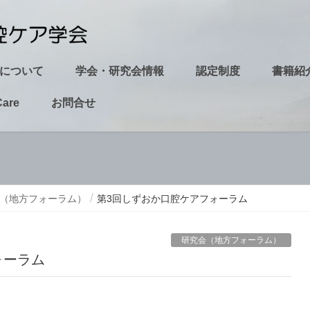
について
学会・研究会情報
認定制度
書籍紹
Care
お問合せ
（地方フォーラム）
第3回しずおか口腔ケアフォーラム
研究会（地方フォーラム）
ォーラム