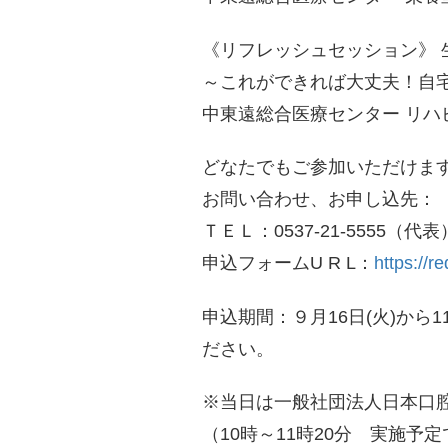
《リフレッシュセッション》 
～これができれば大丈夫！自宅
中東遠総合医療センター リハ
どなたでもご参加いただけま
お問い合わせ、お申し込先：
ＴＥＬ：0537-21-5555（代表
申込フォームU R L：
https://r
申込期間：９月16日(火)から1
ださい。
※当日は一般社団法人日本口
（10時～11時20分 実施予