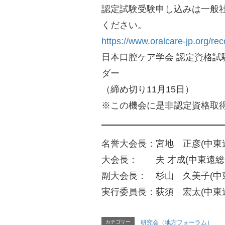
認定試験受験申し込みは一般
ください。
https://www.oralcare-jp.org/re
日本口腔ケア学会 認定資格試
ダー
（締め切り11月15日）
※この機会に是非認定資格取
名誉大会長：宮地 正彦(中
大会長： 夫 才成(中東遠
副大会長： 杉山 久美子(
実行委員長：荻須 宏太(中東
カテゴリー
研究会（地方フォーラム）