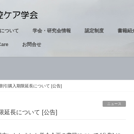
について
学会・研究会情報
認定制度
書籍紹
Care
お問合せ
割引購入期限延長について [公告]
ニュース
限延長について [公告]